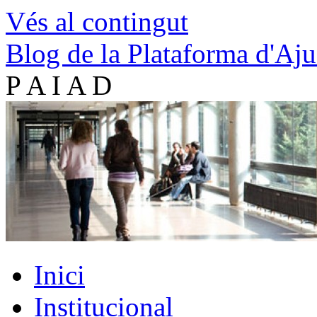
Vés al contingut
Blog de la Plataforma d'Aju
P A I A D
Inici
Institucional