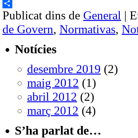
Email
Publicat dins de
General
|
E
Comparteix
de Govern
,
Normativas
,
Not
Notícies
desembre 2019
(2)
maig 2012
(1)
abril 2012
(2)
març 2012
(4)
S’ha parlat de…