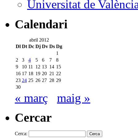
Universitat de Valènci
Calendari
abril 2012
Dl
Dt
Dc
Dj
Dv
Ds
Dg
1
2
3
4
5
6
7
8
9
10
11
12
13
14
15
16
17
18
19
20
21
22
23
24
25
26
27
28
29
30
« març
maig »
Cercar
Cerca: