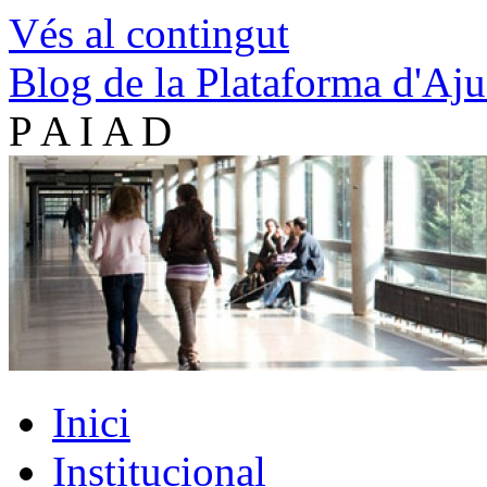
Vés al contingut
Blog de la Plataforma d'Aju
P A I A D
Inici
Institucional