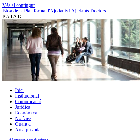
Vés al contingut
Blog de la Plataforma d'Ajudants i Ajudants Doctors
P A I A D
Inici
Institucional
Comunicació
Jurídica
Econòmica
Notícies
Quant a
Àrea privada