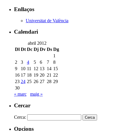
Enllaços
Universitat de València
Calendari
abril 2012
Dl
Dt
Dc
Dj
Dv
Ds
Dg
1
2
3
4
5
6
7
8
9
10
11
12
13
14
15
16
17
18
19
20
21
22
23
24
25
26
27
28
29
30
« març
maig »
Cercar
Cerca:
Opcions