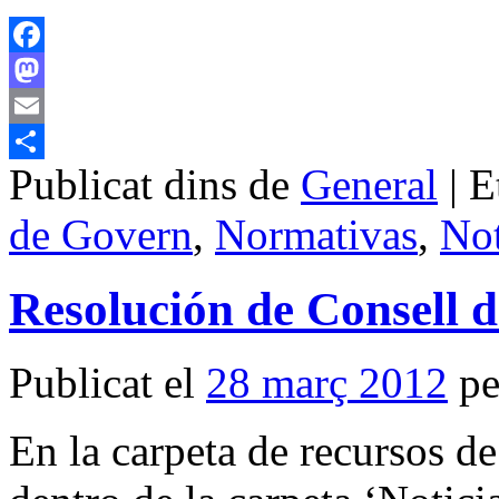
Facebook
Mastodon
Email
Publicat dins de
General
|
E
Comparteix
de Govern
,
Normativas
,
Not
Resolución de Consell 
Publicat el
28 març 2012
pe
En la carpeta de recursos d