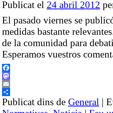
Publicat el
24 abril 2012
pe
El pasado viernes se publi
medidas bastante relevantes.
de la comunidad para debati
Esperamos vuestros comenta
Facebook
Mastodon
Email
Publicat dins de
General
|
E
Comparteix