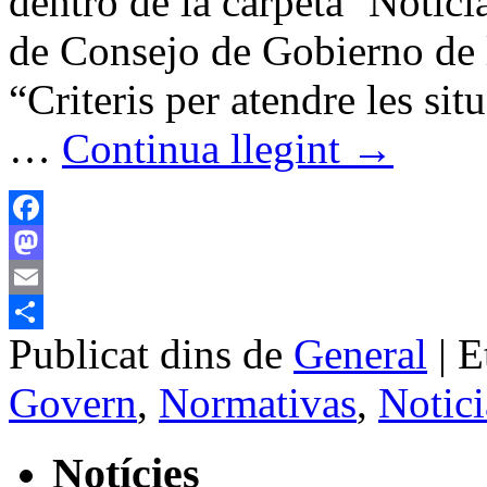
dentro de la carpeta ‘Notici
de Consejo de Gobierno de 
“Criteris per atendre les sit
…
Continua llegint
→
Facebook
Mastodon
Email
Publicat dins de
General
|
E
Comparteix
Govern
,
Normativas
,
Notici
Notícies