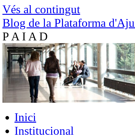
Vés al contingut
Blog de la Plataforma d'Aju
P A I A D
Inici
Institucional