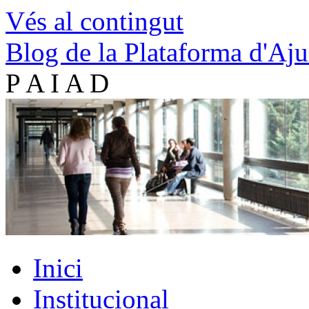
Vés al contingut
Blog de la Plataforma d'Aju
P A I A D
Inici
Institucional