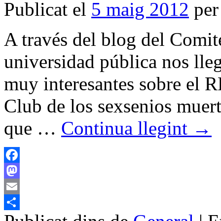
Publicat el
5 maig 2012
per
A través del blog del Comité
universidad pública nos ll
muy interesantes sobre el 
Club de los sexsenios muer
que …
Continua llegint
→
Facebook
Mastodon
Email
Comparteix