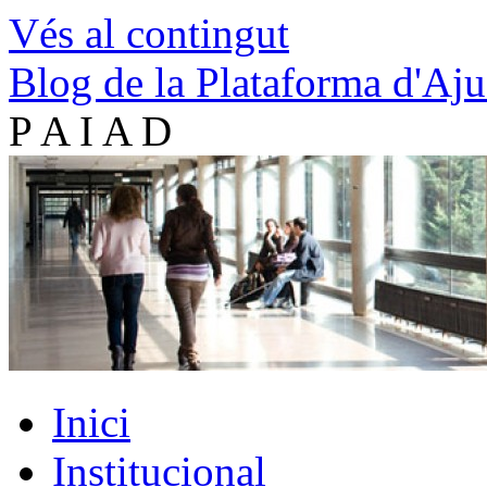
Vés al contingut
Blog de la Plataforma d'Aju
P A I A D
Inici
Institucional